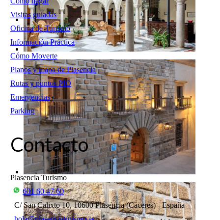
Cómo llegar
Visitas guiadas
Oficina de Turismo
Información Práctica
Cómo Moverte
Planos y mapa de Plasencia
Rutas y puntos PIO
Emergencias
Parking
Contacto
Plasencia Turismo
601 60 47 60
C/ San Calixto 10, 10600 Plasencia (Cáceres) - España
hola@plasenciaturismo.es