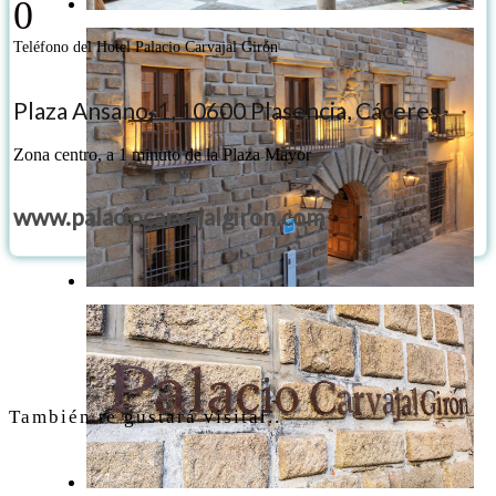
0
Teléfono del Hotel Palacio Carvajal Girón
Plaza Ansano, 1, 10600 Plasencia, Cáceres
Zona centro, a 1 minuto de la Plaza Mayor
www.palaciocarvajalgiron.com
También te gustará visitar..