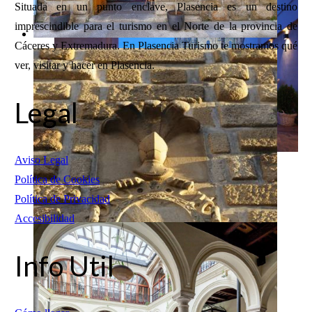
Situada en un punto enclave, Plasencia es un destino
imprescindible para el turismo en el Norte de la provincia de
Cáceres y Extremadura. En Plasencia Turismo te mostramos qué
ver, visitar y hacer en Plasencia.
Legal
Aviso Legal
Política de Cookies
Política de Privacidad
Accesibilidad
Info Util