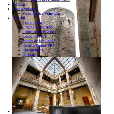
Noticias
Visitas guiadas
Visita fábrica Pimentón
Info útil
Cómo llegar
Oficina de turismo
Información Práctica
Cómo moverte
Planos de la ciudad
Rutas y Puntos PIO
Emergencias
Parking