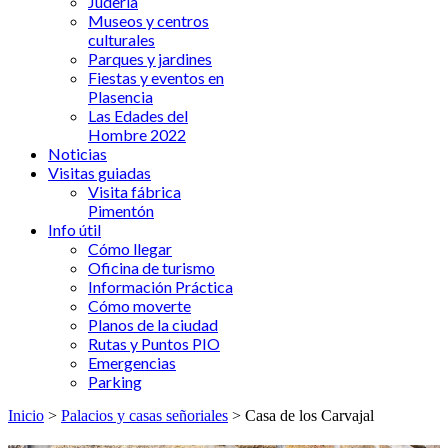
Judería
Museos y centros
culturales
Parques y jardines
Fiestas y eventos en
Plasencia
Las Edades del
Hombre 2022
Noticias
Visitas guiadas
Visita fábrica
Pimentón
Info útil
Cómo llegar
Oficina de turismo
Información Práctica
Cómo moverte
Planos de la ciudad
Rutas y Puntos PIO
Emergencias
Parking
Inicio
>
Palacios y casas señoriales
> Casa de los Carvajal