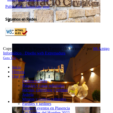
Publicidad - Anunciate aquí
Síguenos en Redes
Copyright © 2026 Plasencia Turismo
Hecho con 🤍 por
Mi Amigo
Informático ·
Diseño web Extremadura
Goto Top
Inicio
Historia
Qué ver
Imprescindibles
Palacios y casas señoriales
Iglesias, conventos y ermitas
Judería
Museos y centros culturales
Parques y jardines
Fiestas y eventos en Plasencia
Las Edades del Hombre 2022