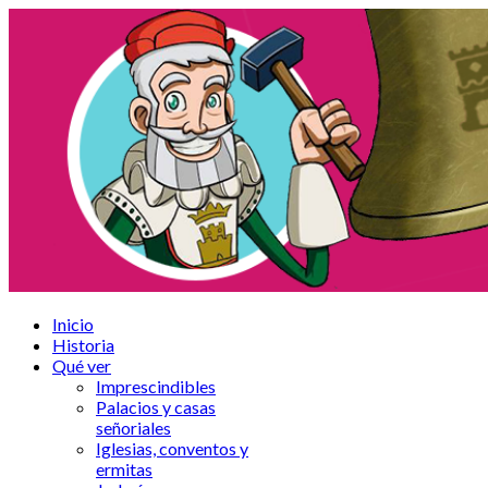
Inicio
Historia
Qué ver
Imprescindibles
Palacios y casas
señoriales
Iglesias, conventos y
ermitas