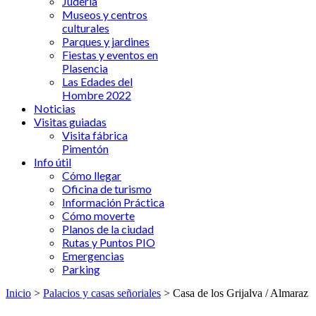
Judería
Museos y centros
culturales
Parques y jardines
Fiestas y eventos en
Plasencia
Las Edades del
Hombre 2022
Noticias
Visitas guiadas
Visita fábrica
Pimentón
Info útil
Cómo llegar
Oficina de turismo
Información Práctica
Cómo moverte
Planos de la ciudad
Rutas y Puntos PIO
Emergencias
Parking
Inicio
>
Palacios y casas señoriales
> Casa de los Grijalva / Almaraz