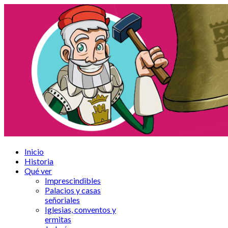
Inicio
Historia
Qué ver
Imprescindibles
Palacios y casas
señoriales
Iglesias, conventos y
ermitas