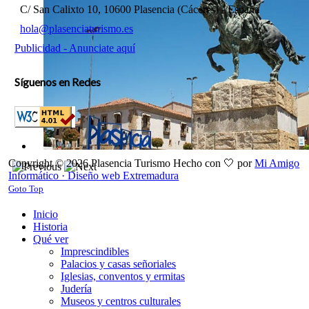
C/ San Calixto 10, 10600 Plasencia (Cáceres) - España
hola@plasenciaturismo.es
Publicidad - Anunciate aquí
Síguenos en Redes
Copyright © 2026 Plasencia Turismo
Hecho con 🤍 por
Mi Amigo
Informático ·
Diseño web Extremadura
Goto Top
Inicio
Historia
Qué ver
Imprescindibles
Palacios y casas señoriales
Iglesias, conventos y ermitas
Judería
Museos y centros culturales