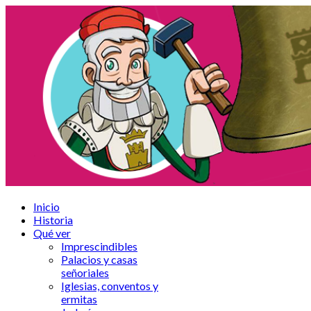
Inicio
Historia
Qué ver
Imprescindibles
Palacios y casas
señoriales
Iglesias, conventos y
ermitas