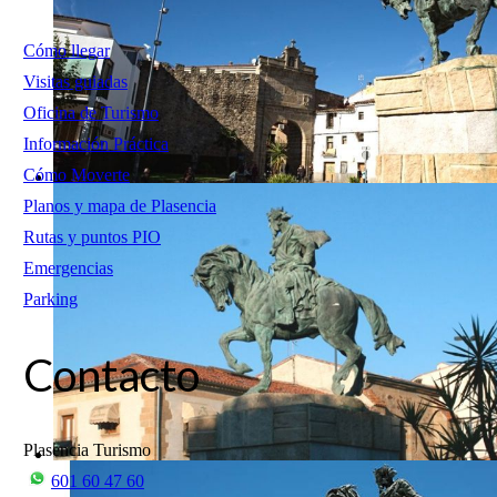
Cómo llegar
Visitas guiadas
Oficina de Turismo
Información Práctica
Cómo Moverte
Planos y mapa de Plasencia
Rutas y puntos PIO
Emergencias
Parking
Contacto
Plasencia Turismo
601 60 47 60