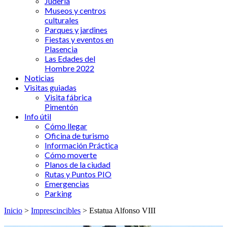
Judería
Museos y centros
culturales
Parques y jardines
Fiestas y eventos en
Plasencia
Las Edades del
Hombre 2022
Noticias
Visitas guiadas
Visita fábrica
Pimentón
Info útil
Cómo llegar
Oficina de turismo
Información Práctica
Cómo moverte
Planos de la ciudad
Rutas y Puntos PIO
Emergencias
Parking
Inicio
>
Imprescincibles
> Estatua Alfonso VIII