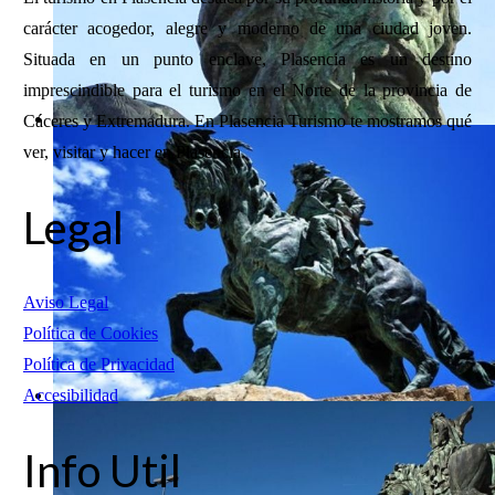
carácter acogedor, alegre y moderno de una ciudad joven.
Situada en un punto enclave, Plasencia es un destino
imprescindible para el turismo en el Norte de la provincia de
Cáceres y Extremadura. En Plasencia Turismo te mostramos qué
ver, visitar y hacer en Plasencia.
Legal
Aviso Legal
Política de Cookies
Política de Privacidad
Accesibilidad
Info Util