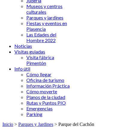
Judería
Museos y centros
culturales
Parques y jardines
Fiestas y eventos en
Plasencia
Las Edades del
Hombre 2022
Noticias
Visitas guiadas
Visita fábrica
Pimentón
Info útil
Cómo llegar
Oficina de turismo
Información Práctica
Cómo moverte
Planos de la ciudad
Rutas y Puntos PIO
Emergencias
Parking
Inicio
>
Parques y Jardines
> Parque del Cachón