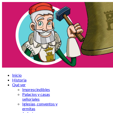
Inicio
Historia
Qué ver
Imprescindibles
Palacios y casas
señoriales
Iglesias, conventos y
ermitas