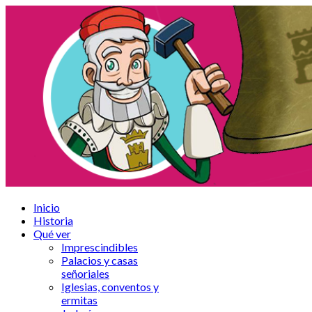
Inicio
Historia
Qué ver
Imprescindibles
Palacios y casas
señoriales
Iglesias, conventos y
ermitas