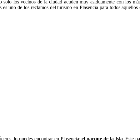
e no solo los vecinos de la ciudad acuden muy asiduamente con los má
ás es uno de los reclamos del turismo en Plasencia para todos aquello
áceres, lo puedes encontrar en Plasencia:
el parque de la Isla
. Este p