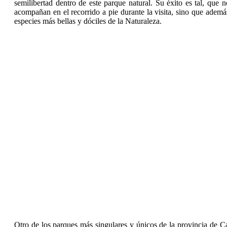
semilibertad dentro de este parque natural. Su éxito es tal, qu
acompañan en el recorrido a pie durante la visita, sino que adem
especies más bellas y dóciles de la Naturaleza.
Otro de los parques más singulares y únicos de la provincia de C