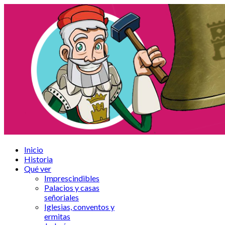
Inicio
Historia
Qué ver
Imprescindibles
Palacios y casas
señoriales
Iglesias, conventos y
ermitas