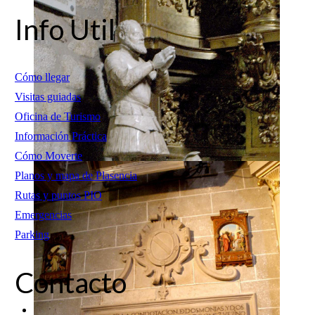
Info Util
Cómo llegar
Visitas guiadas
Oficina de Turismo
Información Práctica
Cómo Moverte
Planos y mapa de Plasencia
Rutas y puntos PIO
Emergencias
Parking
Contacto