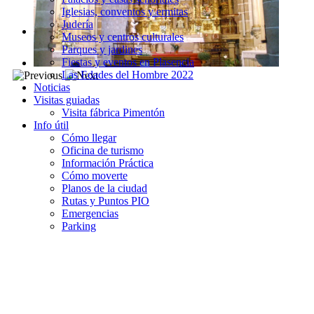
Iglesias, conventos y ermitas
Judería
Museos y centros culturales
Parques y jardines
Fiestas y eventos en Plasencia
Las Edades del Hombre 2022
Noticias
Visitas guiadas
Visita fábrica Pimentón
Info útil
Cómo llegar
Oficina de turismo
Información Práctica
Cómo moverte
Planos de la ciudad
Rutas y Puntos PIO
Emergencias
Parking