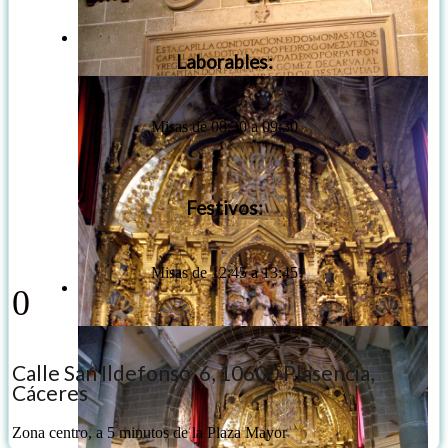
Laborables:
Misas de 08:30 a 09:30
Festivos:
Misas de 12:45 a 13:45
0
Calle San Ildefonso, 6, 10600 Plasencia,
Cáceres
Zona centro, a 5 minutos de la Plaza Mayor