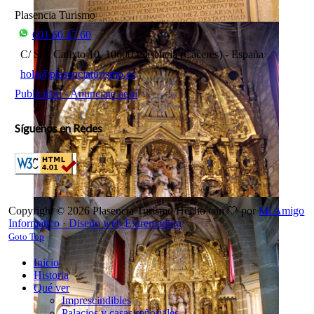
Plasencia Turismo
601 60 47 60
C/ San Calixto 10, 10600 Plasencia (Cáceres) - España
hola@plasenciaturismo.es
Publicidad - Anunciate aquí
Síguenos en Redes
Copyright © 2026 Plasencia Turismo
Hecho con 🤍 por
Mi Amigo
Informático ·
Diseño web Extremadura
Goto Top
Inicio
Historia
Qué ver
Imprescindibles
Palacios y casas señoriales