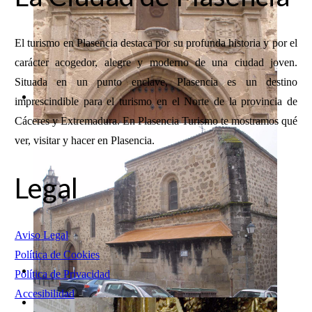
El turismo en Plasencia destaca por su profunda historia y por el
carácter acogedor, alegre y moderno de una ciudad joven.
Situada en un punto enclave, Plasencia es un destino
imprescindible para el turismo en el Norte de la provincia de
Cáceres y Extremadura. En Plasencia Turismo te mostramos qué
ver, visitar y hacer en Plasencia.
Legal
Aviso Legal
Política de Cookies
Política de Privacidad
Accesibilidad